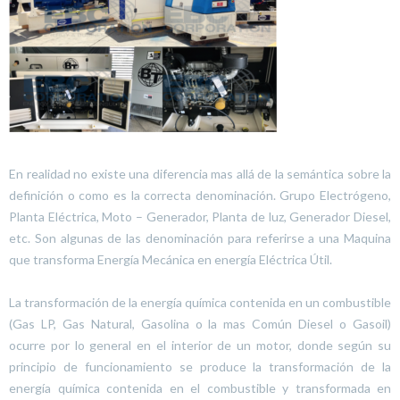
En realidad no existe una diferencia mas allá de la semántica sobre la
definición o como es la correcta denominación. Grupo Electrógeno,
Planta Eléctrica, Moto – Generador, Planta de luz, Generador Diesel,
etc. Son algunas de las denominación para referirse a una Maquina
que transforma Energía Mecánica en energía Eléctrica Útil.
La transformación de la energía química contenida en un combustible
(Gas LP, Gas Natural, Gasolina o la mas Común Diesel o Gasoil)
ocurre por lo general en el interior de un motor, donde según su
principio de funcionamiento se produce la transformación de la
energía química contenida en el combustible y transformada en