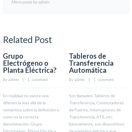
More posts by admin
Related Post
Grupo
Tableros de
Electrógeno o
Transferencia
Planta Eléctrica?
Automática
By 
admin
    |    
1  comment
By 
admin
    |    
1  comment
En realidad no existe una
Son llamados Tableros de
diferencia mas allá de la
Transferencia, Conmutadores
semántica sobre la definición o
de Fuente, Interruptores de
como es la correcta
Transferencia, ATS, etc.
denominación. Grupo
Básicamente, son dispositivos
Electrógeno, Planta Eléctrica,
de maniobra eléctrica que